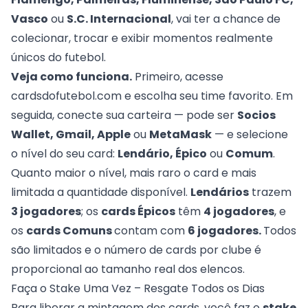
Vasco
ou
S.C. Internacional
, vai ter a chance de
colecionar, trocar e exibir momentos realmente
únicos do futebol.
Veja como funciona.
Primeiro, acesse
cardsdofutebol.com
e escolha seu time favorito. Em
seguida, conecte sua carteira — pode ser
Socios
Wallet, Gmail, Apple
ou
MetaMask
— e selecione
o nível do seu card:
Lendário, Épico
ou
Comum
.
Quanto maior o nível, mais raro o card e mais
limitada a quantidade disponível.
Lendários
trazem
3 jogadores
; os
cards Épicos
têm
4 jogadores
, e
os
cards Comuns
contam com
6 jogadores.
Todos
são limitados e o número de cards por clube é
proporcional ao tamanho real dos elencos.
Faça o Stake Uma Vez – Resgate Todos os Dias
Para liberar a mintagem dos cards, você faz o
stake